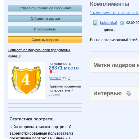
Комплименты
Отправить приватное сообщение
1 комплиментов в гостевой 
Добавить в друзья
Lolochka)
02.09.20
Игнорировать
приват
Сделать подарок
Вы не авторизованы! Чтоб
Совместная покупка: сбор предоплаты,
раздачи
популярность:
Метки лидеров
26371 место
-6 ↓
рейтинг
932
?
Привилегированный
пользователь
4
Интервью
уровня
Статистика портрета:
сейчас просматривают портрет - 0
зарегистрированные пользователи
посетившие портрет за 7 дней - 0